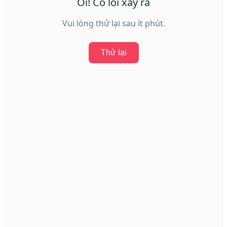
Ôi! Có lỗi xảy ra
Vui lòng thử lại sau ít phút.
Thử lại