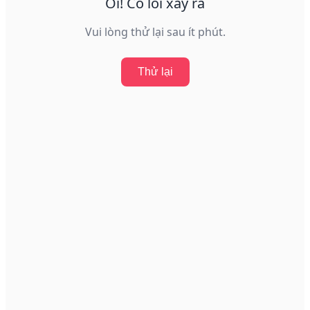
Ôi! Có lỗi xảy ra
Vui lòng thử lại sau ít phút.
Thử lại