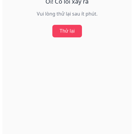
Ôi! Có lỗi xảy ra
Vui lòng thử lại sau ít phút.
Thử lại