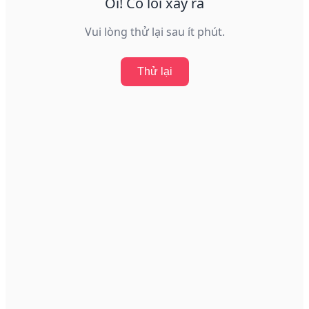
Ôi! Có lỗi xảy ra
Vui lòng thử lại sau ít phút.
Thử lại