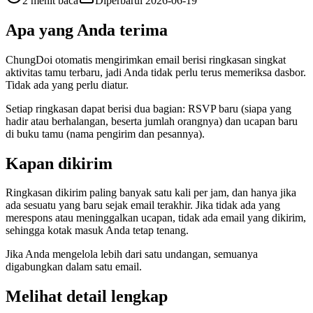
2 menit baca
Diperbarui
2026-06-19
Apa yang Anda terima
ChungDoi otomatis mengirimkan email berisi ringkasan singkat
aktivitas tamu terbaru, jadi Anda tidak perlu terus memeriksa dasbor.
Tidak ada yang perlu diatur.
Setiap ringkasan dapat berisi dua bagian: RSVP baru (siapa yang
hadir atau berhalangan, beserta jumlah orangnya) dan ucapan baru
di buku tamu (nama pengirim dan pesannya).
Kapan dikirim
Ringkasan dikirim paling banyak satu kali per jam, dan hanya jika
ada sesuatu yang baru sejak email terakhir. Jika tidak ada yang
merespons atau meninggalkan ucapan, tidak ada email yang dikirim,
sehingga kotak masuk Anda tetap tenang.
Jika Anda mengelola lebih dari satu undangan, semuanya
digabungkan dalam satu email.
Melihat detail lengkap