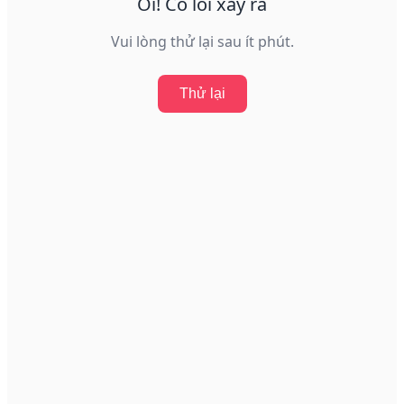
Ôi! Có lỗi xảy ra
Vui lòng thử lại sau ít phút.
Thử lại