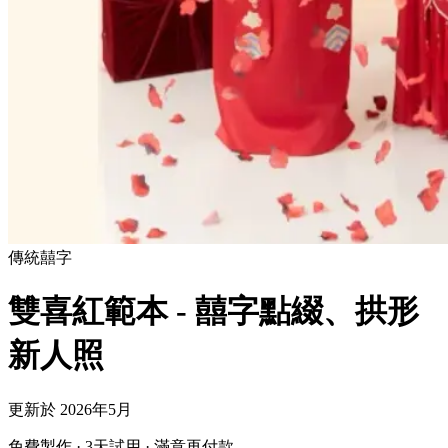
傳統
囍字
雙喜紅範本 - 囍字點綴、拱形
新人照
更新於 2026年5月
免費製作 · 3天試用 · 滿意再付款