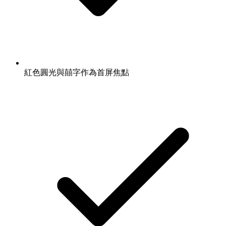
紅色圓光與囍字作為首屏焦點