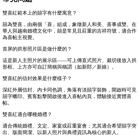
雙喜紅範本上的囍字有什麼寓意？
囍為雙喜，由兩個「喜」組成，象徵新人和美、喜事成雙。在
華人與越南婚禮文化中，囍是常見且莊重的吉祥符號，適合作
為喜帖主視覺。
首屏的拱形照片區是做什麼的？
這是新人主照片的展示區——可上傳直式照片、裁切後放入拱
形框。上方亦可自訂簡稱與稱謂（如新郎／新娘）。
雙喜紅的信封效果是什麼樣子？
深紅外層信封、內卡同色調，角落有淡囍字裝飾，開啟時可見
囍字蠟印。賓客點擊開啟後進入喜帖內頁，體驗接近實體喜
帖。
雙喜紅適合哪種婚禮？
適合傳統婚禮、文定、家宴或莊重宴會；尤其適合希望囍字突
出、版面簡潔、以新人照片與典禮資訊為核心的新人。