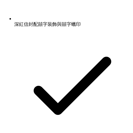
深紅信封配囍字裝飾與囍字蠟印