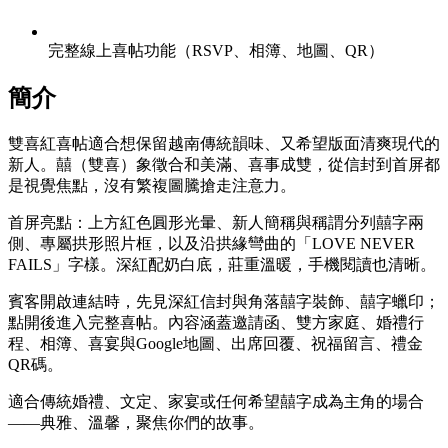
完整線上喜帖功能（RSVP、相簿、地圖、QR）
簡介
雙喜紅喜帖適合想保留越南傳統韻味、又希望版面清爽現代的
新人。囍（雙喜）象徵合和美滿、喜事成雙，從信封到首屏都
是視覺焦點，沒有繁複圖騰搶走注意力。
首屏亮點：上方紅色圓形光暈、新人簡稱與稱謂分列囍字兩
側、專屬拱形照片框，以及沿拱緣彎曲的「LOVE NEVER
FAILS」字樣。深紅配奶白底，莊重溫暖，手機閱讀也清晰。
賓客開啟連結時，先見深紅信封與角落囍字裝飾、囍字蠟印；
點開後進入完整喜帖。內容涵蓋邀請函、雙方家庭、婚禮行
程、相簿、喜宴與Google地圖、出席回覆、祝福留言、禮金
QR碼。
適合傳統婚禮、文定、家宴或任何希望囍字成為主角的場合
——典雅、溫馨，聚焦你們的故事。