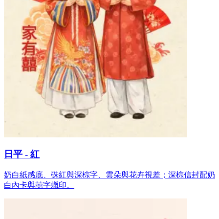
日平 - 紅
奶白紙感底、硃紅與深棕字、雲朵與花卉視差；深棕信封配奶
白內卡與囍字蠟印。