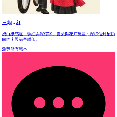
三姐 - 紅
奶白紙感底、硃紅與深棕字、雲朵與花卉視差；深棕信封配奶
白內卡與囍字蠟印。
瀏覽所有範本