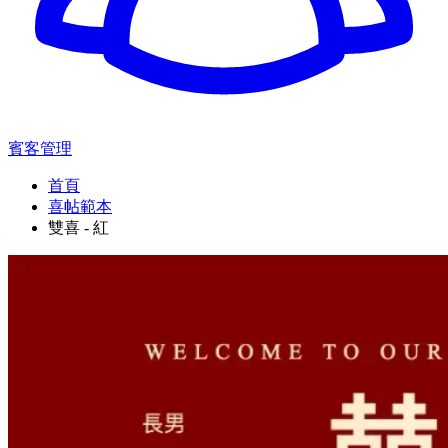
賓客管理
首頁
喜帖範本
雙喜 - 紅