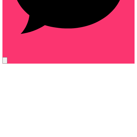
cdc-9f4b27ae61d3