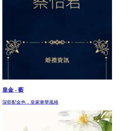
皇金 - 藍
深藍配金色，皇家奢華風格