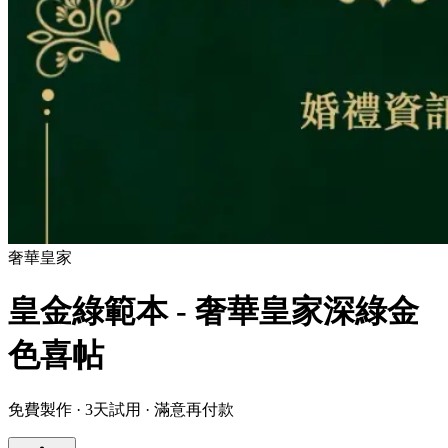
奢華
皇家
皇金綠範本 - 奢華皇家深綠金
色喜帖
免費製作 · 3天試用 · 滿意再付款