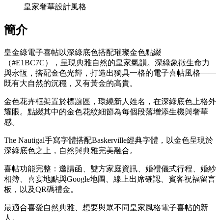
皇家奢華設計風格
簡介
皇金綠電子喜帖以深綠底色搭配璀璨金色點綴
（#E1BC7C），呈現典雅自然的皇家氣韻。深綠象徵生命力
與永恆，搭配金色光輝，打造出獨具一格的電子喜帖風格——
既有大自然的沉穩，又有黃金的高貴。
金色花卉框架置於標題區，環繞新人姓名，在深綠底色上格外
耀眼。點綴其中的金色花紋細節為每個段落增添生機與奢華
感。
The Nautigal手寫字體搭配Baskerville經典字體，以金色呈現於
深綠底色之上，自然與典雅完美融合。
喜帖功能完整：邀請函、雙方家庭資訊、婚禮儀式行程、婚紗
相簿、喜宴地點與Google地圖、線上出席確認、賓客祝福留言
板，以及QR碼禮金。
最適合喜愛自然典雅、想要與眾不同皇家風格電子喜帖的新
人。