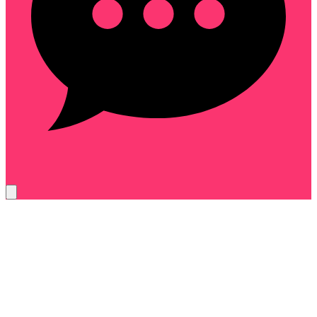
cdc-9f4b27ae61d3