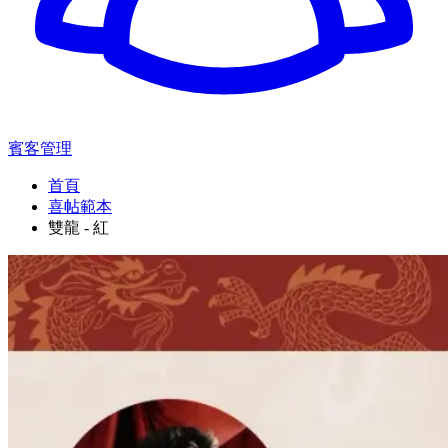
賓客管理
首頁
喜帖範本
雙龍 - 紅