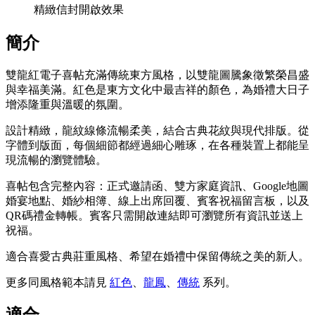
精緻信封開啟效果
簡介
雙龍紅電子喜帖充滿傳統東方風格，以雙龍圖騰象徵繁榮昌盛
與幸福美滿。紅色是東方文化中最吉祥的顏色，為婚禮大日子
增添隆重與溫暖的氛圍。
設計精緻，龍紋線條流暢柔美，結合古典花紋與現代排版。從
字體到版面，每個細節都經過細心雕琢，在各種裝置上都能呈
現流暢的瀏覽體驗。
喜帖包含完整內容：正式邀請函、雙方家庭資訊、Google地圖
婚宴地點、婚紗相簿、線上出席回覆、賓客祝福留言板，以及
QR碼禮金轉帳。賓客只需開啟連結即可瀏覽所有資訊並送上
祝福。
適合喜愛古典莊重風格、希望在婚禮中保留傳統之美的新人。
更多同風格範本請見
紅色
、
龍鳳
、
傳統
系列
。