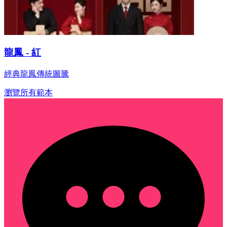
龍鳳 - 紅
經典龍鳳傳統圖騰
瀏覽所有範本