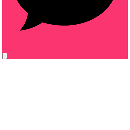
cdc-9f4b27ae61d3