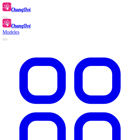
ChungDoi
ChungDoi
Modeles