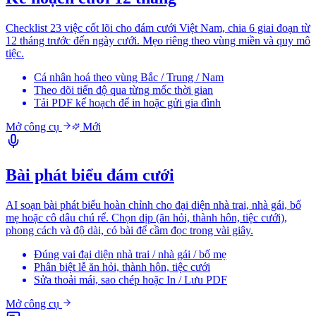
Checklist 23 việc cốt lõi cho đám cưới Việt Nam, chia 6 giai đoạn từ
12 tháng trước đến ngày cưới. Mẹo riêng theo vùng miền và quy mô
tiệc.
Cá nhân hoá theo vùng Bắc / Trung / Nam
Theo dõi tiến độ qua từng mốc thời gian
Tải PDF kế hoạch để in hoặc gửi gia đình
Mở công cụ
Mới
Bài phát biểu đám cưới
AI soạn bài phát biểu hoàn chỉnh cho đại diện nhà trai, nhà gái, bố
mẹ hoặc cô dâu chú rể. Chọn dịp (ăn hỏi, thành hôn, tiệc cưới),
phong cách và độ dài, có bài để cầm đọc trong vài giây.
Đúng vai đại diện nhà trai / nhà gái / bố mẹ
Phân biệt lễ ăn hỏi, thành hôn, tiệc cưới
Sửa thoải mái, sao chép hoặc In / Lưu PDF
Mở công cụ