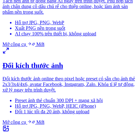
Tách nền ảnh tự động bằng AI ngay trên trình duyệt. Phù hợp tách
ảnh chân dung cô dâu chú rể cho thiệp online, hoặc làm ảnh sản
phẩm nền trong suốt.
Hỗ trợ JPG, PNG, WebP
Xuất PNG nền trong suốt
AI chạy 100% trên thiết bị, không upload
Mở công cụ
Mới
Đổi kích thước ảnh
Đổi kích thước ảnh online theo pixel hoặc preset có sẵn cho ảnh thẻ
2x3/3x4/4x6, avatar Facebook, Instagram, Zalo. Khóa tỉ lệ tự động,
xử lý ngay trên trình duyệt.
Preset ảnh thẻ chuẩn 300 DPI + mạng xã hội
Hỗ trợ JPG, PNG, WebP, HEIC (iPhone)
Đổi 1 lúc tối đa 20 ảnh, không upload
Mở công cụ
Mới