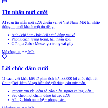
Tin nhắn mời cưới
AI soạn tin nhắn mời cưới chuẩn vai vế Việt Nam. Một lần nhập
thông tin, mỗi khách một tin riêng.
Anh / chị / em / bác / cô / chú đúng vai vế
Phong cách: trang trọng, hài, ngắn gọn
Gửi qua Zalo / Messenger trong vài giây
Mở công cụ
Mới
Lời chúc đám cưới
11 cách viết khác biệt từ phân tích hơn 33.000 lời chúc thật trên
ChungDoi, kèm AI tạo biến thể giữ đúng cấu trúc mẫu.
Pattern: xin vía, đếm số, vần điệu, người chứng kiến...
Sao chép một chạm, dùng tại tiệc cưới
AI tuỳ chỉnh quan hệ + phong cách
Mở công cụ
Mới