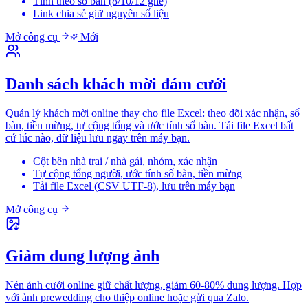
Tính theo số bàn (8/10/12 ghế)
Link chia sẻ giữ nguyên số liệu
Mở công cụ
Mới
Danh sách khách mời đám cưới
Quản lý khách mời online thay cho file Excel: theo dõi xác nhận, số
bàn, tiền mừng, tự cộng tổng và ước tính số bàn. Tải file Excel bất
cứ lúc nào, dữ liệu lưu ngay trên máy bạn.
Cột bên nhà trai / nhà gái, nhóm, xác nhận
Tự cộng tổng người, ước tính số bàn, tiền mừng
Tải file Excel (CSV UTF-8), lưu trên máy bạn
Mở công cụ
Giảm dung lượng ảnh
Nén ảnh cưới online giữ chất lượng, giảm 60-80% dung lượng. Hợp
với ảnh prewedding cho thiệp online hoặc gửi qua Zalo.