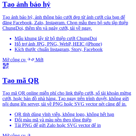
Tạo ảnh báo hỷ
Tạo ảnh báo hỷ, ảnh thông báo cưới đẹp từ ảnh cưới của bạn để
đăng Facebook, Zalo, Instagram. Chọn mẫu theo bộ sưu tập thiệp
ChungDoi, thêm tên và ngày cưới, tải về ngay.
Mẫu khung lấy từ bộ thiệp cưới ChungDoi
Hỗ trợ ảnh JPG, PNG, WebP, HEIC (iPhone)
Kích thước chuẩn Instagram, Story, Facebook
Mở công cụ
Mới
Tạo mã QR
Tạo mã QR online miễn phí cho link thiệp cưới, số tài khoản mừng
cưới, hoặc bản đồ nhà hàng. Tạo ngay trên trình duyệt, không gửi
nội dung lên server, tải về PNG hoặc SVG vector nét căng để in.
QR tĩnh dùng vĩnh viễn, không logo, không hết hạn
Đổi màu mã và màu nền theo tông thiệp
Tải PNG để gửi Zalo hoặc SVG vector để in
Mở công cụ