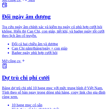
Đổi ngày âm dương
Tra cứu ngày âm chính xác và kiểm tra ngày có phù hợp cưới hỏi
không. Hiển thị Can Chi, con giáp, tiết khí, và badge ngày tốt cưới
theo lịch âm cổ truyền.
Đổi cả hai chiều âm và dương
Can Chi năm/tháng/ngày + con giáp
Badge ngày phù hợp cưới hỏi
Mở công cụ
Dự trù chi phí cưới
Bảng dự trù chi phí 10 hạng mục với mức trung bình ở Việt Nam.
Tính theo số bàn ngay trong dòng nhà hàng, copy link cho gia đình
cùng xem.
10 hạng mục có sẵn