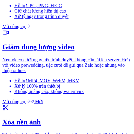
Hỗ trợ JPG, PNG, HEIC
Giữ chất lượng hiển thị cao
Xử lý ngay trong trình duyệt
Mở công cụ
Giảm dung lượng video
Nén video cưới ngay trên trình duyệt, không cần tải lên server. Hợp
với video prewedding, tiệc cưới để gửi qua Zalo hoặc nhúng vào
thiệp online.
Hỗ trợ MP4, MOV, WebM, MKV
Xử lý 100% trên thiết bị
Không quảng cáo, không watermark
Mở công cụ
Mới
Xóa nền ảnh