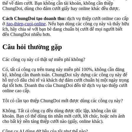
thể về đám cưới. Bạn không cần tài khoản, không cần thiệp
ChungDoi, dùng cho đám cưới giấy hay online khác đều được.
Cách ChungDoi tạo doanh thu:
dịch vụ thiệp cưới online cao cấp
ở
/tao-thiep-cuoi-online
. Nếu bạn dùng các công cụ này và thấy hữu
ích, hãy chia sẻ với bạn bè đang chuẩn bị cưới để mọi người biết
đến ChungDoi nhiều hơn.
Câu hỏi thường gặp
Các công cụ này có thật sự miễn phí không?
Có, tất cả công cụ trên trang này miễn phí 100%, không cần đăng
ký, không cần thanh toán. ChungDoi xây dựng các công cụ này để
hỗ trợ cô dâu chú rể và khách dự đám cưới chuẩn bị một ngày trọng
đại tốt hơn. Doanh thu của ChungDoi đến từ dịch vụ tạo thiệp cưới
online cao cấp.
Tôi có cần tạo thiệp ChungDoi mới được dùng các công cụ này?
Không. Tất cả công cụ đều dùng được độc lập, không cần tài
khoản. Bạn có thể dùng tin nhắn mời cưới, lời chúc, hoặc nén ảnh
cho bất kỳ nền tảng thiệp cưới nào (giấy, online khác).
Công cụ AI dùng dữ liệu của tôi như thế nào?