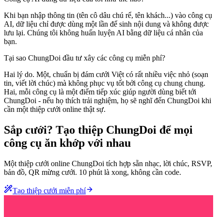
Khi bạn nhập thông tin (tên cô dâu chú rể, tên khách...) vào công cụ
AI, dữ liệu chỉ được dùng một lần để sinh nội dung và không được
lưu lại. Chúng tôi không huấn luyện AI bằng dữ liệu cá nhân của
bạn.
Tại sao ChungDoi đầu tư xây các công cụ miễn phí?
Hai lý do. Một, chuẩn bị đám cưới Việt có rất nhiều việc nhỏ (soạn
tin, viết lời chúc) mà không phục vụ tốt bởi công cụ chung chung.
Hai, mỗi công cụ là một điểm tiếp xúc giúp người dùng biết tới
ChungDoi - nếu họ thích trải nghiệm, họ sẽ nghĩ đến ChungDoi khi
cần một thiệp cưới online thật sự.
Sắp cưới? Tạo thiệp ChungDoi để mọi
công cụ ăn khớp với nhau
Một thiệp cưới online ChungDoi tích hợp sẵn nhạc, lời chúc, RSVP,
bản đồ, QR mừng cưới. 10 phút là xong, không cần code.
Tạo thiệp cưới miễn phí