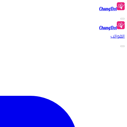
ChungDoi
ChungDoi
القوالب