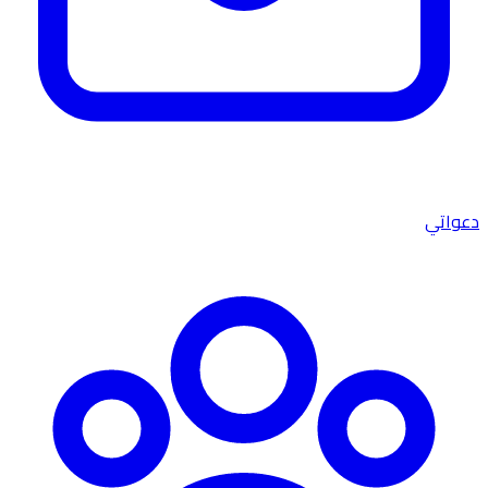
دعواتي