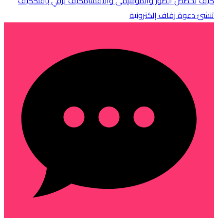
كيف تخصص الصور والموسيقى والأقسام
كيف ترقّي باقتك
كيف
تنشئ دعوة زفاف إلكترونية