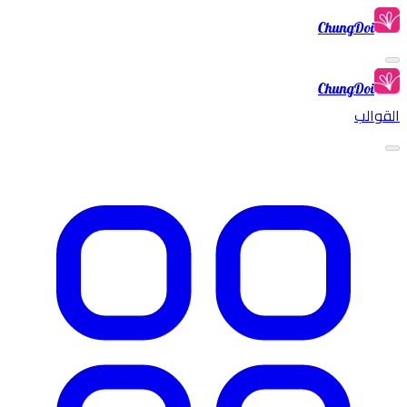
ChungDoi
ChungDoi
القوالب