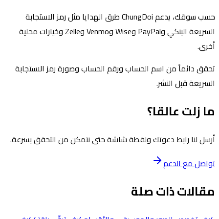
حسب سوقك، يدعم ChungDoi طرق الهدايا مثل رمز الاستجابة
السريعة البنكي وPayPal وWise وVenmo وZelle وخيارات محلية
أخرى.
تحقق دائماً من اسم الحساب ورقم الحساب وصورة رمز الاستجابة
السريعة قبل النشر.
ما زلت عالقا؟
أرسل لنا رابط دعوتك ولقطة شاشة حتى نتمكن من التحقق بسرعة.
تواصل مع الدعم
مقالات ذات صلة